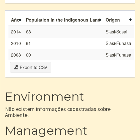
Año
Population in the Indigenous Land
Origen
2014
68
Siasi/Sesai
2010
61
Siasi/Funasa
2008
60
Siasi/Funasa
Export to CSV
Environment
Não existem informações cadastradas sobre
Ambiente.
Management