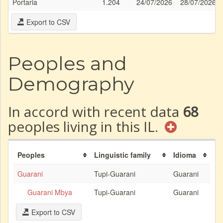
Portaria
1.204
24/07/2026
28/07/2026
Export to CSV
Peoples and
Demography
In accord with recent data
68
peoples living in this IL.
Peoples
Linguistic family
Idioma
Guarani
Tupi-Guarani
Guarani
Guarani Mbya
Tupi-Guarani
Guarani
Export to CSV