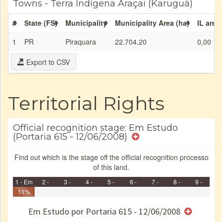
Towns - Terra Indígena Araçai (Karuguá)
#
State (FS)
Municipality
Municipality Area (ha)
IL area
1
PR
Piraquara
22.704,20
0,00
Export to CSV
Territorial Rights
Official recognition stage: Em Estudo
(Portaria 615 - 12/06/2008)
Find out which is the stage off the official recognition processo
of this land.
1 - Em
2 -
3 -
4 -
5 -
6 -
7 -
8 -
9 -
Identificação
11%
Identificada
Declarada
Reservada
Homologada
Registrada
Restrição
Dominial
Encaminhad
Finished
no CRI
de uso
Indígena
RI
Em Estudo por Portaria 615 - 12/06/2008
e/ou
SPU