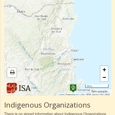
+
−
50 km
|
Sobre
Sem posição...
Leaflet
| Powered by
Esri
|
Esri, HERE, Garmin, FAO, USGS
Indigenous Organizations
There is no stored information about Indigenous Organizations