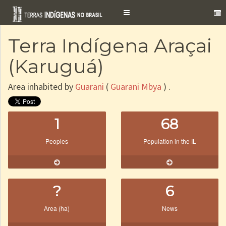
Toggle
navigation
Terra Indígena Araçai
(Karuguá)
Area inhabited by
Guarani
(
Guarani Mbya
) .
1
68
Peoples
Population in the IL
?
6
Area (ha)
News