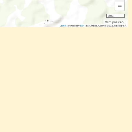
−
300 m
Sem posição...
Leaflet
| Powered by
Esri
|
Esri, HERE, Garmin, USGS, METI/NASA