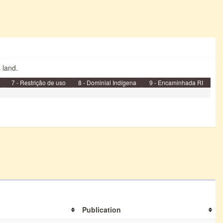
s land.
7 - Restrição de uso
8 - Dominial Indígena
9 - Encaminhada RI
Publication