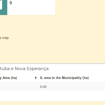
0
 a map.
utuba e Nova Esperança
y Area (ha)
IL area in the Municipality (ha)
0,00