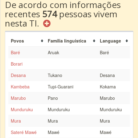
De acordo com informações
recentes
574
pessoas vivem
nesta TI.
Povos
Família linguística
Language
Baré
Aruak
Baré
Borari
Desana
Tukano
Desana
Kambeba
Tupi-Guarani
Kokama
Marubo
Pano
Marubo
Munduruku
Munduruku
Munduruku
Mura
Mura
Mura
Sateré Mawé
Mawé
Mawé