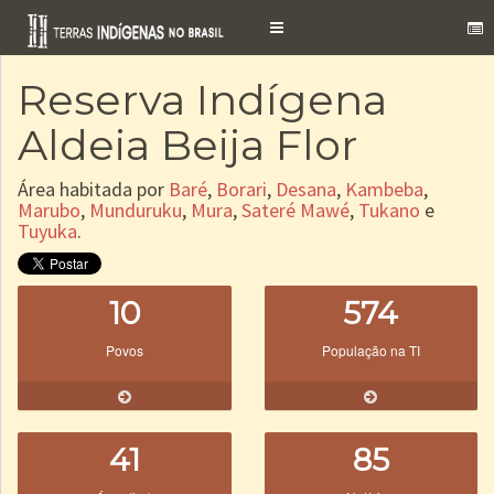
Toggle
navigation
Reserva Indígena
Aldeia Beija Flor
Área habitada por
Baré
,
Borari
,
Desana
,
Kambeba
,
Marubo
,
Munduruku
,
Mura
,
Sateré Mawé
,
Tukano
e
Tuyuka
.
10
574
Povos
População na TI
41
85