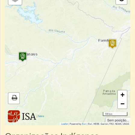
+
−
100 km
|
Sobre
Sem posição...
Leaflet
| Powered by
Esri
|
Esri, HERE, Garmin, FAO, NOAA, USGS