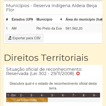
Municípios - Reserva Indígena Aldeia Beija
Flor
#
Estados (UF)
Município
Área do município (ha)
1
AM
Rio Preto da Eva
581.562,20
Exportar para CSV
Direitos Territoriais
Situação oficial de reconhecimento:
Reservada (Lei 302 - 29/11/2008)
Descubra qual é o estado de reconhecimento oficial desta
terra.
1 - Em
2 -
3 -
4 -
5 -
6 -
7 -
8 -
9 -
Identificação
Identificada
44% Concluído
Declarada
Reservada
Homologada
Registrada
Restrição
Dominial
Encaminhad
no CRI
de uso
Indígena
RI