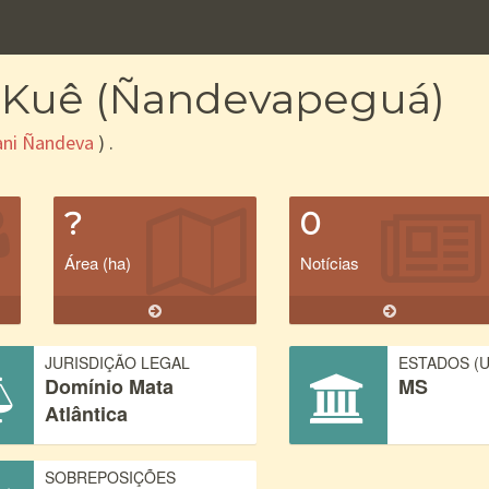
oi Kuê (Ñandevapeguá)
ani Ñandeva
) .
?
0
Área (ha)
Notícias
JURISDIÇÃO LEGAL
ESTADOS (U
Domínio Mata
MS
Atlântica
SOBREPOSIÇÕES