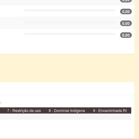
0,00
0,00
0,00
.
7 - Restrição de uso
8 - Dominial Indígena
9 - Encaminhada RI