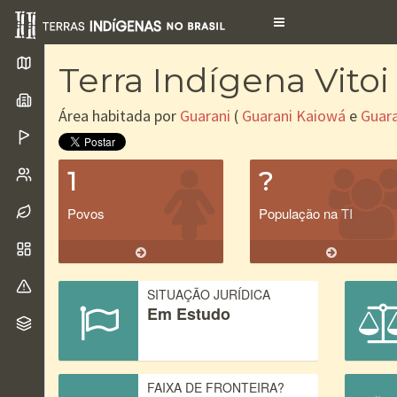
Toggle
navigation
Terra Indígena Vit
Área habitada por
Guarani
(
Guarani Kaiowá
e
Guar
1
?
Povos
População na TI
SITUAÇÃO JURÍDICA
Em Estudo
FAIXA DE FRONTEIRA?