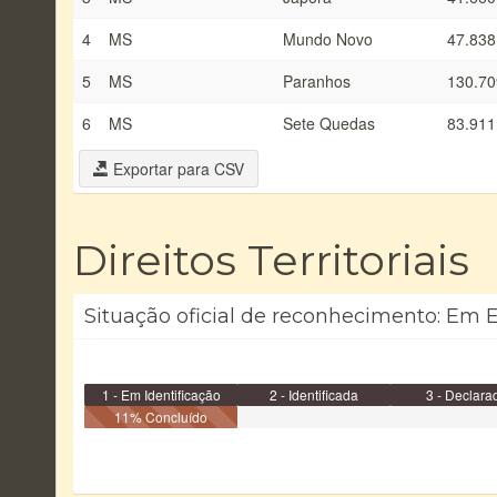
4
MS
Mundo Novo
47.838
5
MS
Paranhos
130.70
6
MS
Sete Quedas
83.911
Exportar para CSV
Direitos Territoriais
Situação oficial de reconhecimento: Em E
1 - Em Identificação
2 - Identificada
3 - Declara
11% Concluído