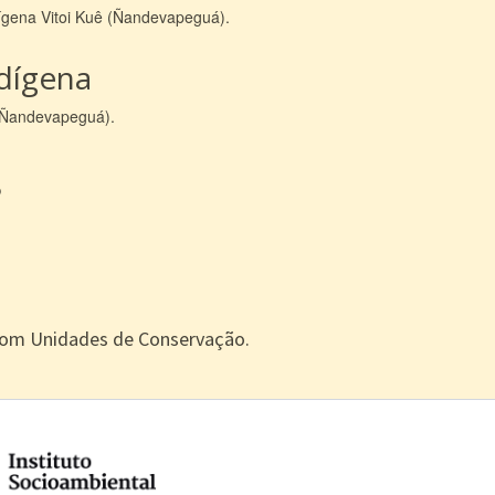
dígena Vitoi Kuê (Ñandevapeguá).
ndígena
 (Ñandevapeguá).
s
com Unidades de Conservação.