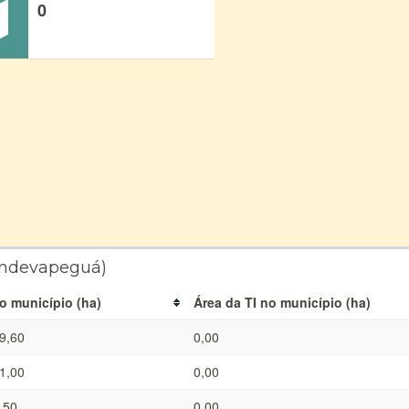
0
Ñandevapeguá)
o município (ha)
Área da TI no município (ha)
9,60
0,00
1,00
0,00
,50
0,00