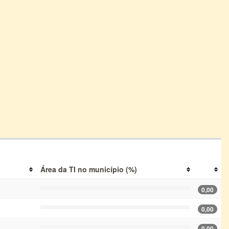
Área da TI no município (%)
0,00
0,00
0,00