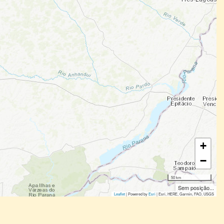
+
−
50 km
Sem posição...
Leaflet
| Powered by
Esri
|
Esri, HERE, Garmin, FAO, USGS