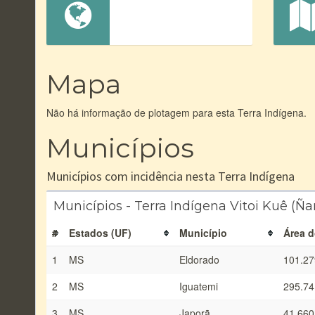
Mapa
Não há informação de plotagem para esta Terra Indígena.
Municípios
Municípios com incidência nesta Terra Indígena
Municípios - Terra Indígena Vitoi Kuê (
#
Estados (UF)
Município
Área d
1
MS
Eldorado
101.27
2
MS
Iguatemi
295.74
3
MS
Japorã
41.660