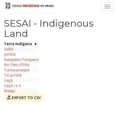
Toggl
navig
SESAI - Indigenous
Land
Terra Indígena
Galibi
Juminá
Kaxuyana-Tunayana
Rio Paru d'Este
Tumucumaque
Txi Juminã
Uaçá
Uaçá I e II
Waiãpi
EXPORT TO CSV