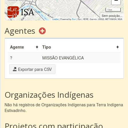
−
1 km
|
Sobre
Sem posição...
Leaflet
| Powered by
Esri
|
Esri, HERE, Garmin, USGS, METI/NASA, NGA
Agentes
Agente
Tipo
?
MISSÃO EVANGÉLICA
Exportar para CSV
Organizações Indígenas
Não há registros de Organizações Indígenas para Terra Indígena
Estivadinho.
Projetos com participação