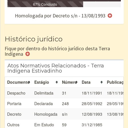
Identificação
Identificada
Declarada
67% Concluído
Reservada
Homologada
Registrada
Restrição
Dominial
Encaminhad
no CRI
de uso
Indígena
RI
Homologada por Decreto s/n - 13/08/1993
e/ou
SPU
Histórico jurídico
Fique por dentro do histórico jurídico desta Terra
Indígena
Atos Normativos Relacionados - Terra
Indígena Estivadinho
Documento
Estágio
Número
Data
Publicaçã
Despacho
Delimitada
31
18/11/1991
18/11/1991
Portaria
Declarada
248
28/05/1992
29/05/1992
Decreto
Homologada
s/n
12/08/1993
13/08/1993
Outros
Em Estudo
59
31/12/1985