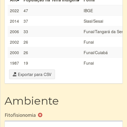
2022
47
IBGE
2014
37
Siasi/Sesai
2006
33
Funai/Tangará da Serra
2002
26
Funai
2000
26
Funai/Cuiabá
1987
19
Funai
Exportar para CSV
Ambiente
Fitofisionomia