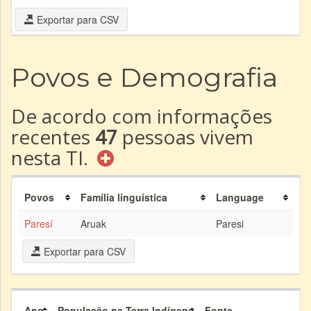
Exportar para CSV
Povos e Demografia
De acordo com informações
recentes
47
pessoas vivem
nesta TI.
Povos
Família linguística
Language
Paresí
Aruak
Paresi
Exportar para CSV
Ano
População na Terra Indígena
Fonte