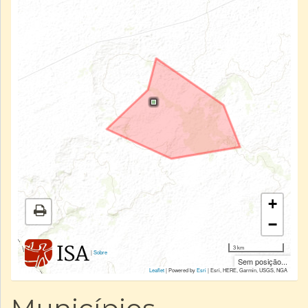
+
−
3 km
|
Sobre
Sem posição...
Leaflet
| Powered by
Esri
|
Esri, HERE, Garmin, USGS, NGA