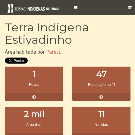
Toggle
navigation
Terra Indígena
Estivadinho
Área habitada por
Paresí
.
1
47
Povos
População na TI
2 mil
11
Área (ha)
Notícias