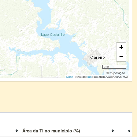
+
−
3 km
Sem posição...
Leaflet
| Powered by
Esri
|
Esri, HERE, Garmin, USGS, NGA
Área da TI no município (%)