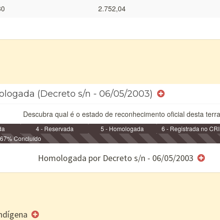
80
2.752,04
ologada (Decreto s/n - 06/05/2003)
Descubra qual é o estado de reconhecimento oficial desta terra
da
4 - Reservada
5 - Homologada
6 - Registrada no CRI
67% Concluído
e/ou SPU
Homologada por Decreto s/n - 06/05/2003
 Indígena