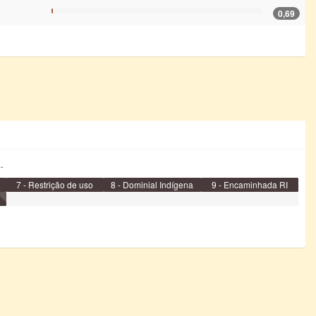
0,69
.
7 - Restrição de uso
8 - Dominial Indígena
9 - Encaminhada RI