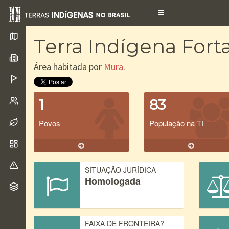
Toggle
navigation
Terra Indígena Fort
Área habitada por
Mura
.
1
83
Povos
População na TI
SITUAÇÃO JURÍDICA
Homologada
FAIXA DE FRONTEIRA?