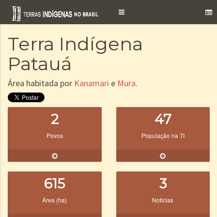
Toggle
navigation
Terra Indígena
Patauá
Área habitada por
Kanamari
e
Mura
.
2
47
Povos
População na TI
615
3
Área (ha)
Notícias