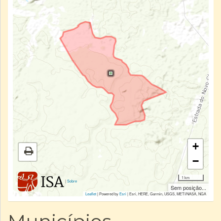
+
−
1 km
|
Sobre
Sem posição...
Leaflet
| Powered by
Esri
|
Esri, HERE, Garmin, USGS, METI/NASA, NGA