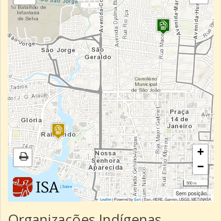
+
−
500 m
|
Sobre
Sem posição...
Leaflet
| Powered by
Esri
|
Esri, HERE, Garmin, USGS, METI/NASA
Organizações Indígenas