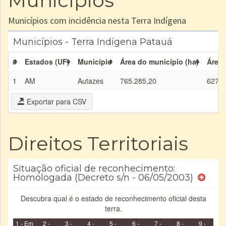
Municípios
Municípios com incidência nesta Terra Indígena
Municípios - Terra Indígena Patauá
#
Estados (UF)
Município
Área do município (ha)
Área 
1
AM
Autazes
765.285,20
627,2
Exportar para CSV
Direitos Territoriais
Situação oficial de reconhecimento:
Homologada (Decreto s/n - 06/05/2003)
Descubra qual é o estado de reconhecimento oficial desta
terra.
1 - Em
2 -
3 -
4 -
5 -
6 -
7 -
8 -
9 -