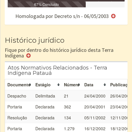
Identificação
Identificada
Declarada
67% Concluído
Reservada
Homologada
Registrada
Restrição
Dominial
Encaminhad
no CRI
de uso
Indígena
RI
Homologada por Decreto s/n - 06/05/2003
e/ou
SPU
Histórico jurídico
Fique por dentro do histórico jurídico desta Terra
Indígena
Atos Normativos Relacionados - Terra
Indígena Patauá
Documento
Estágio
Número
Data
Publicaçã
Despacho
Delimitada
21
24/04/2000
26/04/2000
Portaria
Declarada
362
20/04/2001
23/04/2001
Resolução
Declarada
134
05/11/2002
12/11/2002
Portaria
Declarada
1.279
16/12/2002
18/12/2002