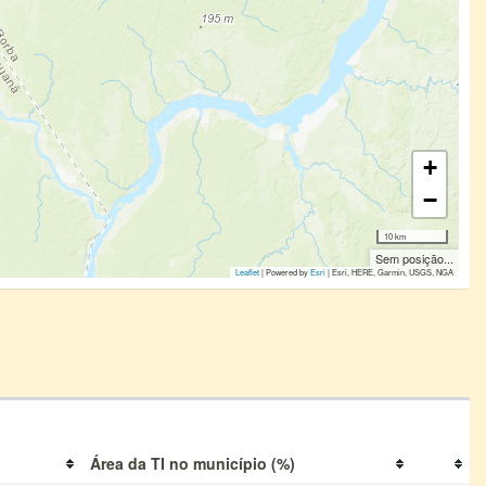
+
−
10 km
Sem posição...
Leaflet
| Powered by
Esri
|
Esri, HERE, Garmin, USGS, NGA
Área da TI no município (%)