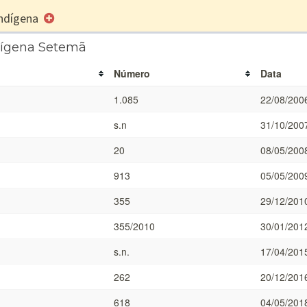
 Indígena
ndígena Setemã
Número
Data
1.085
22/08/200
s.n
31/10/200
20
08/05/200
913
05/05/200
355
29/12/201
355/2010
30/01/201
s.n.
17/04/201
262
20/12/201
618
04/05/201