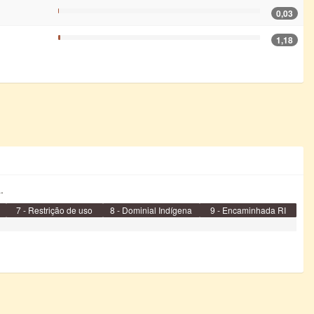
0,03
1,18
.
7 - Restrição de uso
8 - Dominial Indígena
9 - Encaminhada RI