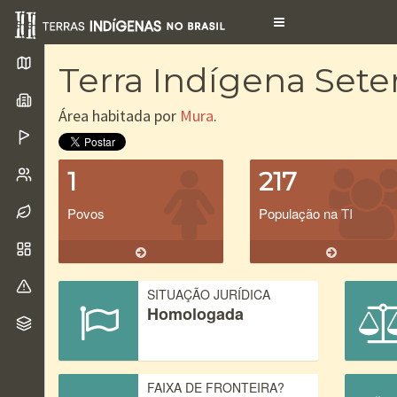
Toggle
navigation
Terra Indígena Set
Área habitada por
Mura
.
1
217
Povos
População na TI
SITUAÇÃO JURÍDICA
Homologada
FAIXA DE FRONTEIRA?