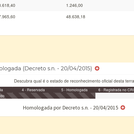
3.618,40
1.246,00
7.965,60
48.638,18
logada (Decreto s.n. - 20/04/2015)
Descubra qual é o estado de reconhecimento oficial desta terra
da
4 - Reservada
5 - Homologada
6 - Registrada no CRI
ído
e/ou SPU
Homologada por Decreto s.n. - 20/04/2015