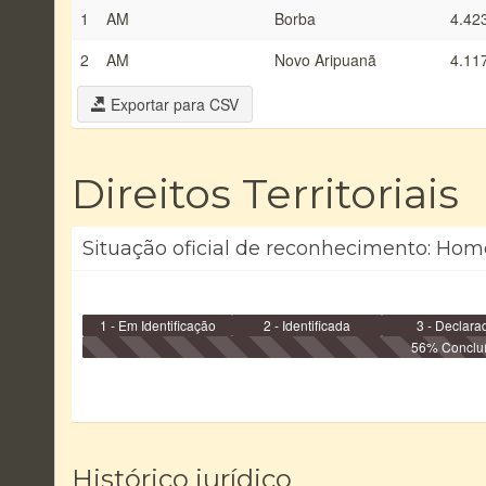
1
AM
Borba
4.42
2
AM
Novo Aripuanã
4.11
Exportar para CSV
Direitos Territoriais
Situação oficial de reconhecimento: Homo
1 - Em Identificação
2 - Identificada
3 - Declara
56% Conclu
Histórico jurídico