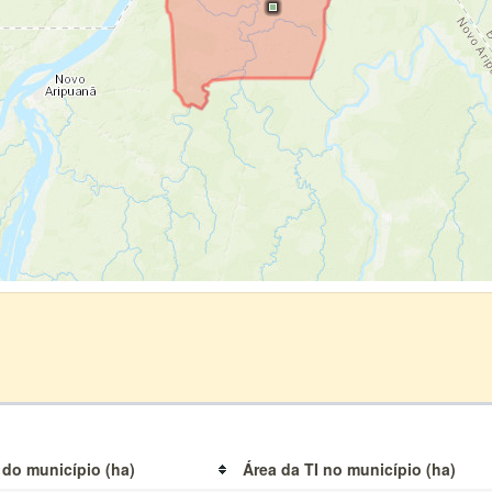
 do município (ha)
Área da TI no município (ha)