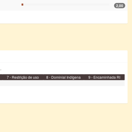
2,00
.
7 - Restrição de uso
8 - Dominial Indígena
9 - Encaminhada RI