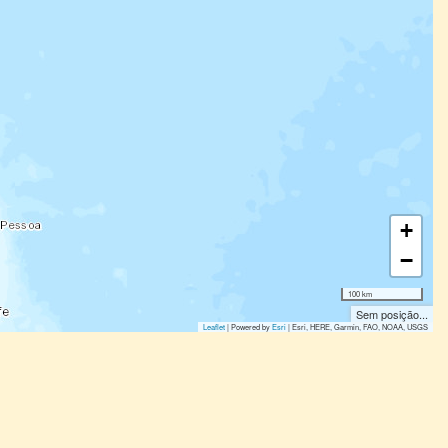
+
−
100 km
Sem posição...
Leaflet
| Powered by
Esri
|
Esri, HERE, Garmin, FAO, NOAA, USGS