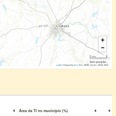
+
−
5 km
Sem posição...
Leaflet
| Powered by
Esri
|
Esri, HERE, Garmin, USGS, NGA
Área da TI no município (%)