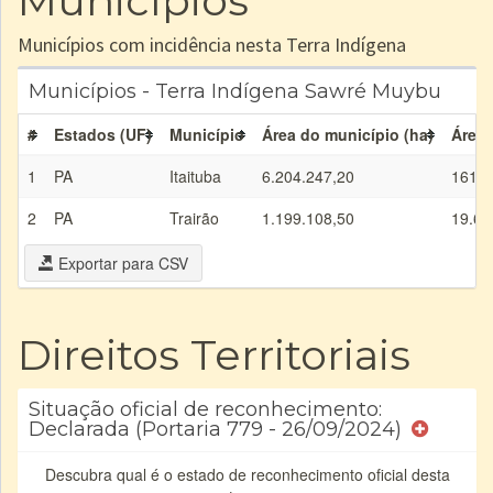
Municípios
Municípios com incidência nesta Terra Indígena
Municípios - Terra Indígena Sawré Muybu
#
Estados (UF)
Município
Área do município (ha)
Área 
1
PA
Itaituba
6.204.247,20
161.0
2
PA
Trairão
1.199.108,50
19.66
Exportar para CSV
Direitos Territoriais
Situação oficial de reconhecimento:
Declarada (Portaria 779 - 26/09/2024)
Descubra qual é o estado de reconhecimento oficial desta