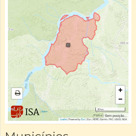
+
−
30 km
|
Sobre
Sem posição...
Leaflet
| Powered by
Esri
|
Esri, HERE, Garmin, FAO, USGS, NGA