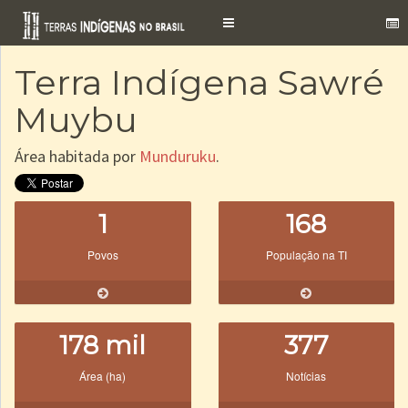
Toggle
navigation
Terra Indígena Sawré
Muybu
Área habitada por
Munduruku
.
1
168
Povos
População na TI
178 mil
377
Área (ha)
Notícias