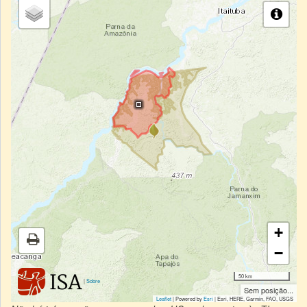
+
−
50 km
|
Sobre
Sem posição...
Leaflet
| Powered by
Esri
|
Esri, HERE, Garmin, FAO, USGS