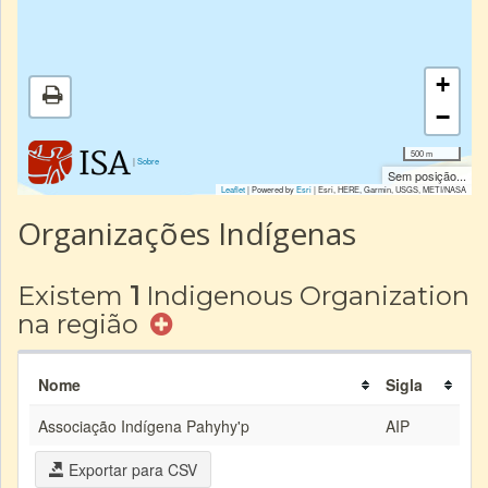
+
−
500 m
|
Sobre
Sem posição...
Leaflet
| Powered by
Esri
|
Esri, HERE, Garmin, USGS, METI/NASA
Organizações Indígenas
Existem
1
Indigenous Organization
na região
Nome
Sigla
Associação Indígena Pahyhy'p
AIP
Exportar para CSV