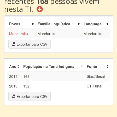
recentes
168
pessoas vivem
nesta TI.
Povos
Família linguística
Language
Munduruku
Munduruku
Munduruku
Exportar para CSV
Ano
População na Terra Indígena
Fonte
2014
168
Siasi/Sesai
2013
132
GT Funai
Exportar para CSV