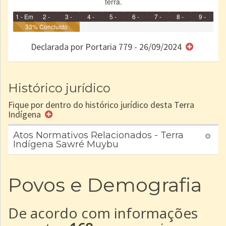
terra.
1 - Em
2 -
3 -
4 -
5 -
6 -
7 -
8 -
9 -
Identificação
33% Concluído
Identificada
Declarada
Reservada
Homologada
Registrada
Restrição
Dominial
Encaminhad
no CRI
de uso
Indígena
RI
Declarada por Portaria 779 - 26/09/2024
e/ou
SPU
Histórico jurídico
Fique por dentro do histórico jurídico desta Terra
Indígena
Atos Normativos Relacionados - Terra
Indígena Sawré Muybu
Povos e Demografia
De acordo com informações