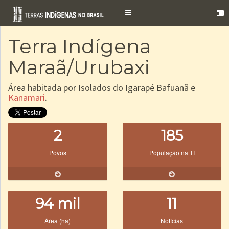
Toggle
navigation
Terra Indígena
Maraã/Urubaxi
Área habitada por Isolados do Igarapé Bafuanã e
Kanamari
.
2
185
Povos
População na TI
94 mil
11
Área (ha)
Notícias