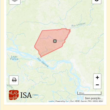
+
−
30 km
|
Sobre
Sem posição...
Leaflet
| Powered by
Esri
|
Esri, HERE, Garmin, FAO, USGS, NGA