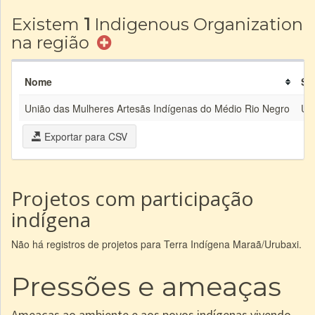
Existem
1
Indigenous Organization
na região
Nome
Si
União das Mulheres Artesãs Indígenas do Médio Rio Negro
Um
Exportar para CSV
Projetos com participação
indígena
Não há registros de projetos para Terra Indígena Maraã/Urubaxi.
Pressões e ameaças
Ameaças ao ambiente e aos povos indígenas vivendo