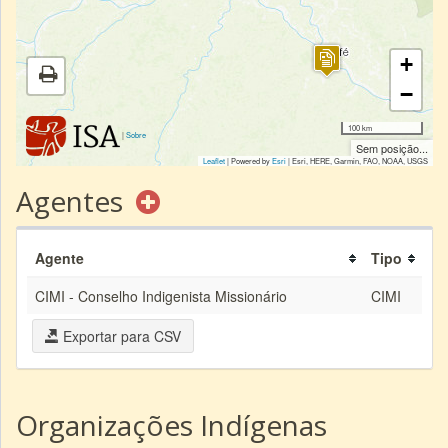
+
−
100 km
|
Sobre
Sem posição...
Leaflet
| Powered by
Esri
|
Esri, HERE, Garmin, FAO, NOAA, USGS
Agentes
Agente
Tipo
CIMI - Conselho Indigenista Missionário
CIMI
Exportar para CSV
Organizações Indígenas