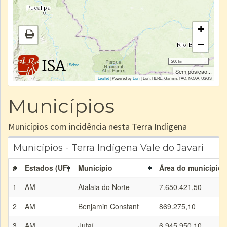
+
−
200 km
|
Sobre
Sem posição...
Leaflet
| Powered by
Esri
|
Esri, HERE, Garmin, FAO, NOAA, USGS
Municípios
Municípios com incidência nesta Terra Indígena
Municípios - Terra Indígena Vale do Javari
#
Estados (UF)
Município
Área do município 
1
AM
Atalaia do Norte
7.650.421,50
2
AM
Benjamin Constant
869.275,10
3
AM
Jutaí
6.945.950,10