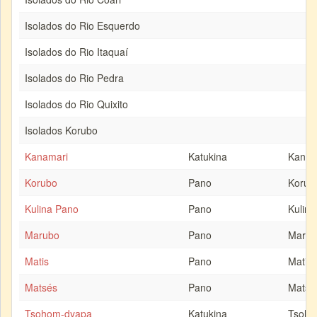
Isolados do Rio Esquerdo
Isolados do Rio Itaquaí
Isolados do Rio Pedra
Isolados do Rio Quixito
Isolados Korubo
Kanamari
Katukina
Kanam
Korubo
Pano
Korub
Kulina Pano
Pano
Kulina
Marubo
Pano
Marub
Matis
Pano
Matis
Matsés
Pano
Matsé
Tsohom-dyapa
Katukina
Tsoho