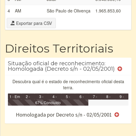
4
AM
São Paulo de Olivença
1.965.853,60
Exportar para CSV
Direitos Territoriais
Situação oficial de reconhecimento:
Homologada (Decreto s/n - 02/05/2001)
Descubra qual é o estado de reconhecimento oficial desta
terra.
1 - Em
2 -
3 -
4 -
5 -
6 -
7 -
8 -
9 -
Identificação
Identificada
Declarada
67% Concluído
Reservada
Homologada
Registrada
Restrição
Dominial
Encaminhad
no CRI
de uso
Indígena
RI
Homologada por Decreto s/n - 02/05/2001
e/ou
SPU