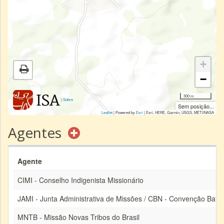
+
−
300 m
|
Sobre
Sem posição...
Leaflet
| Powered by
Esri
|
Esri, HERE, Garmin, USGS, METI/NASA
Agentes
Agente
CIMI - Conselho Indigenista Missionário
JAMI - Junta Administrativa de Missões / CBN - Convenção Batis
MNTB - Missão Novas Tribos do Brasil